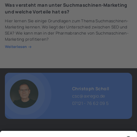
Was versteht man unter Suchmaschinen-Marketing
und welche Vorteile hat es?
Hier lernen Sie einige Grundlagen zum Thema Suchmaschinen-
Marketing kennen. Wo liegt der Unterschied zwischen SEO und
SEA? Wie kann man in der Pharmabranche von Suchmaschinen-
Marketing profitieren?
Weiterlesen
Christoph Scholl
csc@axregio.de
07121 - 76 62 09 5