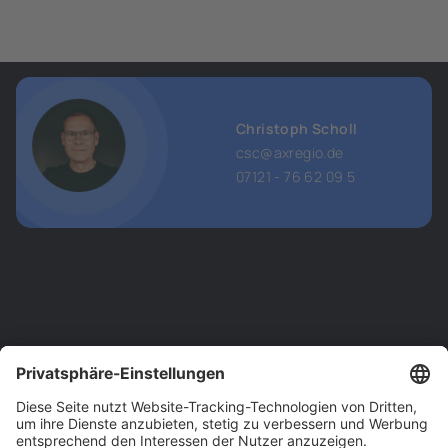
Christoph Scholl
csc@axregio.de
07121 - 76 62 09 5
Kontakt
Service
Datenschutz
Tel.: 07121 – 76 62 090
Impressum
hello@axregio.de
AGB